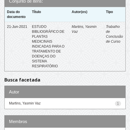
Conjunto de itens:
Data do
Título
Autor(es)
Tipo
documento
21-Jun-2021
ESTUDO
Martins, Yasmin
Trabalho
BIBLIOGRÁFICO DE
Vaz
de
PLANTAS
Conclusão
MEDICINAIS
de Curso
INDICADAS PARA O
TRATAMENTO DE
DOENÇAS DO
SISTEMA
RESPIRATÓRIO
Busca facetada
Autor
Martins, Yasmin Vaz
1
Membros