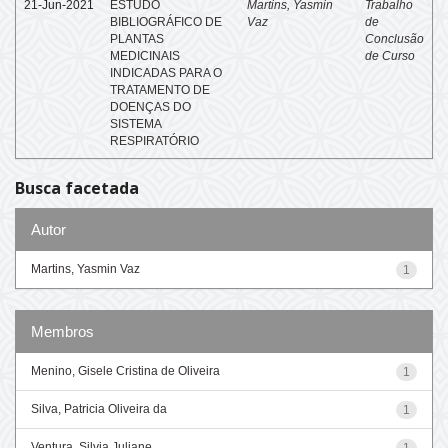
21-Jun-2021
ESTUDO
Martins, Yasmin
Trabalho
BIBLIOGRÁFICO DE
Vaz
de
PLANTAS
Conclusão
MEDICINAIS
de Curso
INDICADAS PARA O
TRATAMENTO DE
DOENÇAS DO
SISTEMA
RESPIRATÓRIO
Busca facetada
Autor
Martins, Yasmin Vaz
1
Membros
Menino, Gisele Cristina de Oliveira
1
Silva, Patricia Oliveira da
1
Ventura, Silvia Juliane
1