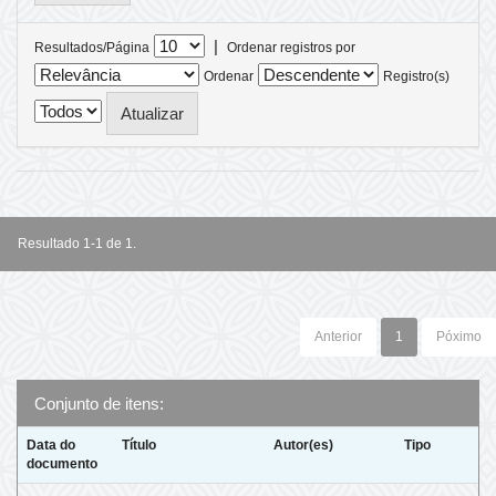
|
Resultados/Página
Ordenar registros por
Ordenar
Registro(s)
Resultado 1-1 de 1.
Anterior
1
Póximo
Conjunto de itens:
Data do
Título
Autor(es)
Tipo
documento