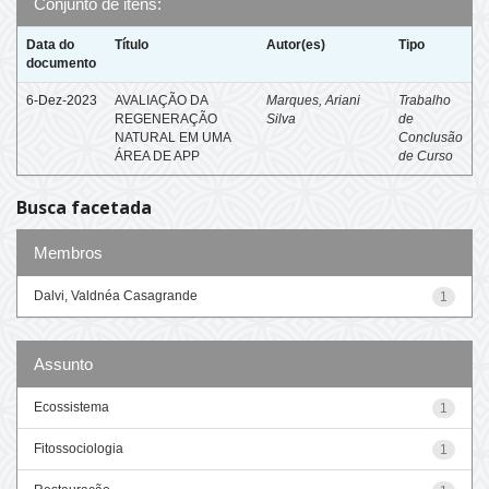
Conjunto de itens:
Data do
Título
Autor(es)
Tipo
documento
6-Dez-2023
AVALIAÇÃO DA
Marques, Ariani
Trabalho
REGENERAÇÃO
Silva
de
NATURAL EM UMA
Conclusão
ÁREA DE APP
de Curso
Busca facetada
Membros
Dalvi, Valdnéa Casagrande
1
Assunto
Ecossistema
1
Fitossociologia
1