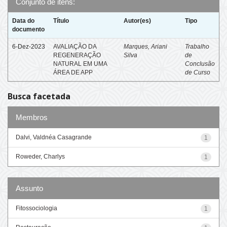
Conjunto de itens:
Data do
Título
Autor(es)
Tipo
documento
6-Dez-2023
AVALIAÇÃO DA
Marques, Ariani
Trabalho
REGENERAÇÃO
Silva
de
NATURAL EM UMA
Conclusão
ÁREA DE APP
de Curso
Busca facetada
Membros
Dalvi, Valdnéa Casagrande
1
Roweder, Charlys
1
Assunto
Fitossociologia
1