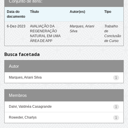
Conjunto de itens:
Data do
Título
Autor(es)
Tipo
documento
6-Dez-2023
AVALIAÇÃO DA
Marques, Ariani
Trabalho
REGENERAÇÃO
Silva
de
NATURAL EM UMA
Conclusão
ÁREA DE APP
de Curso
Busca facetada
Autor
Marques, Ariani Silva
1
Membros
Dalvi, Valdnéa Casagrande
1
Roweder, Charlys
1