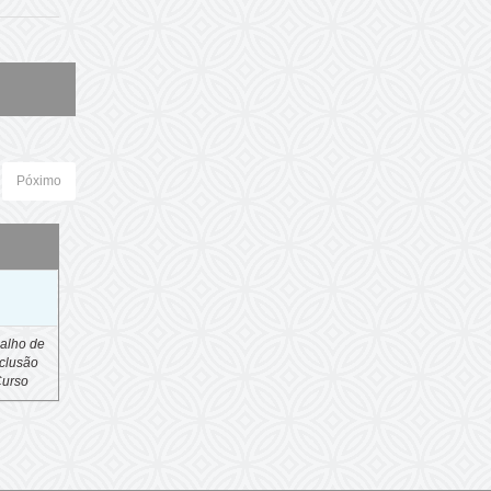
Póximo
o
alho de
clusão
Curso