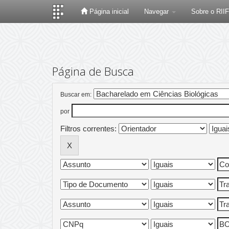
Página inicial
Navegar
Sobre o RII
Skip
navigation
Página de Busca
Buscar em:
por
Filtros correntes: