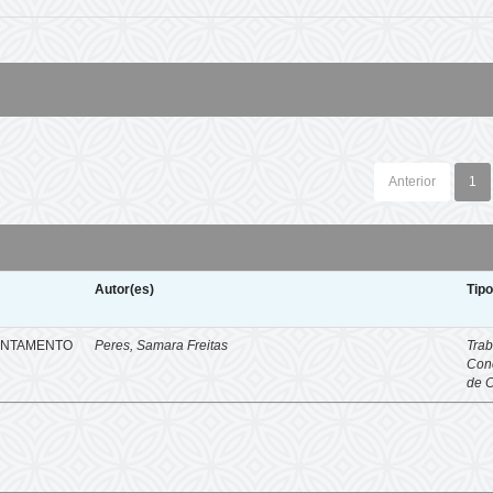
Anterior
1
Autor(es)
Tip
ENTAMENTO
Peres, Samara Freitas
Trab
Con
de 