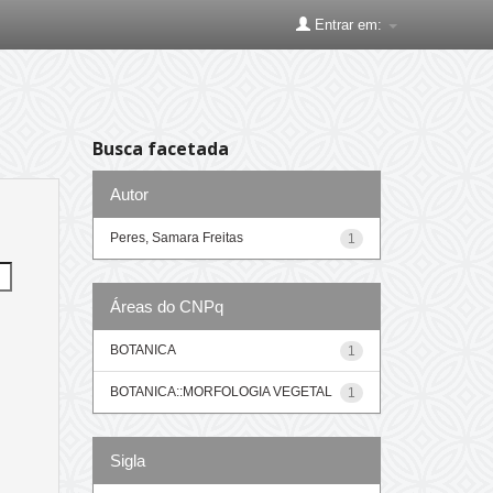
Entrar em:
Busca facetada
Autor
Peres, Samara Freitas
1
Áreas do CNPq
BOTANICA
1
BOTANICA::MORFOLOGIA VEGETAL
1
Sigla