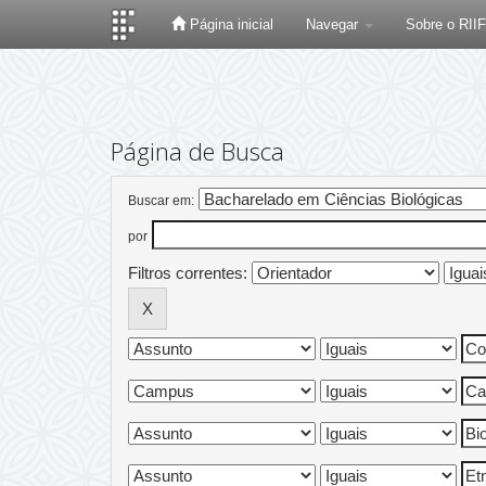
Página inicial
Navegar
Sobre o RII
Skip
navigation
Página de Busca
Buscar em:
por
Filtros correntes: