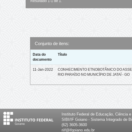
Resultado 1-1 de 1.
Conjunto de itens:
Data do
Título
documento
11-Jan-2022
CONHECIMENTO ETNOBOTÂNICO DO ASS
RIO PARAÍSO NO MUNICÍPIO DE JATAÍ - GO
Instituto Federal de Educação, Ciência 
SIBI/IF Goiano - Sistema Integrado de Bi
(62) 3605-3600
riif@ifgoiano.edu.br