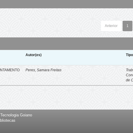
Anterior
1
Autor(es)
Tip
ENTAMENTO
Peres, Samara Freitas
Trab
Con
de 
e Tecnologia Goiano
bliotecas