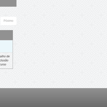
Póximo
o
alho de
clusão
Curso