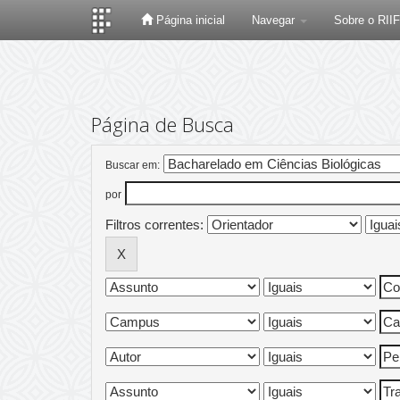
Página inicial
Navegar
Sobre o RII
Skip
navigation
Página de Busca
Buscar em:
por
Filtros correntes: