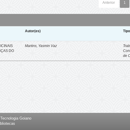
Anterior
1
Autor(es)
Tip
ICINAIS
Martins, Yasmin Vaz
Trab
NÇAS DO
Con
de 
e Tecnologia Goiano
bliotecas