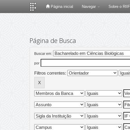
Página inicial
Navegar
Sobre o RII
Skip
navigation
Página de Busca
Buscar em:
por
Filtros correntes: