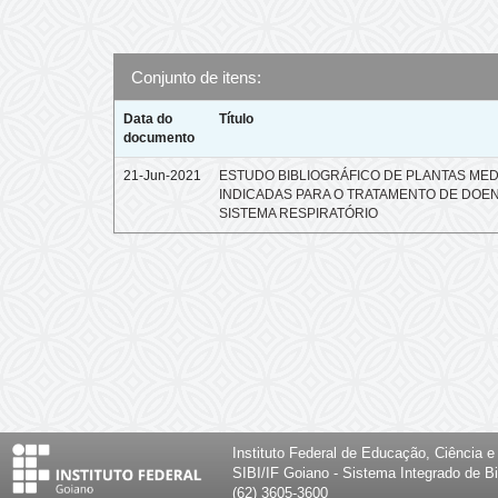
Conjunto de itens:
Data do
Título
documento
21-Jun-2021
ESTUDO BIBLIOGRÁFICO DE PLANTAS MED
INDICADAS PARA O TRATAMENTO DE DOE
SISTEMA RESPIRATÓRIO
Instituto Federal de Educação, Ciência 
SIBI/IF Goiano - Sistema Integrado de Bi
(62) 3605-3600