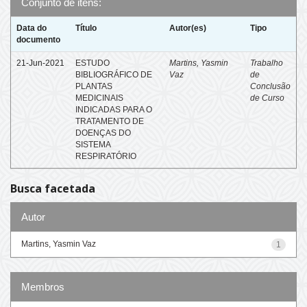
Conjunto de itens:
Data do
Título
Autor(es)
Tipo
documento
21-Jun-2021
ESTUDO
Martins, Yasmin
Trabalho
BIBLIOGRÁFICO DE
Vaz
de
PLANTAS
Conclusão
MEDICINAIS
de Curso
INDICADAS PARA O
TRATAMENTO DE
DOENÇAS DO
SISTEMA
RESPIRATÓRIO
Busca facetada
Autor
Martins, Yasmin Vaz
1
Membros