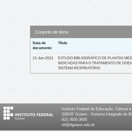
Conjunto de itens:
Data do
Título
documento
21-Jun-2021
ESTUDO BIBLIOGRÁFICO DE PLANTAS MED
INDICADAS PARA O TRATAMENTO DE DOE
SISTEMA RESPIRATÓRIO
Instituto Federal de Educação, Ciência 
SIBI/IF Goiano - Sistema Integrado de Bi
(62) 3605-3600
riif@ifgoiano.edu.br