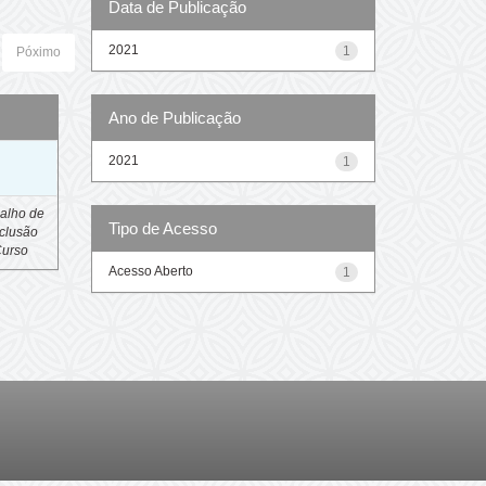
Data de Publicação
2021
1
Póximo
Ano de Publicação
o
2021
1
alho de
Tipo de Acesso
clusão
Curso
Acesso Aberto
1