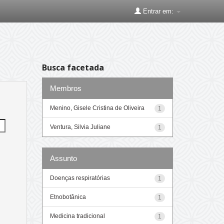
Entrar em:
Busca facetada
Membros
Menino, Gisele Cristina de Oliveira
1
Ventura, Silvia Juliane
1
Assunto
Doenças respiratórias
1
Etnobotânica
1
Medicina tradicional
1