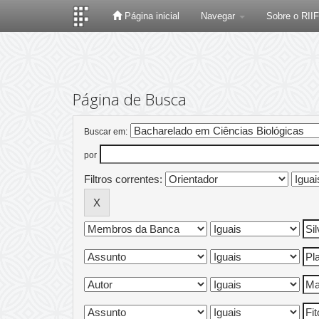
Página inicial
Navegar
Sobre o RII
Skip
navigation
Página de Busca
Buscar em:
por
Filtros correntes: