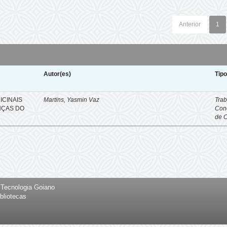
Anterior
1
Autor(es)
Tip
ICINAIS
Martins, Yasmin Vaz
Trab
NÇAS DO
Con
de 
e Tecnologia Goiano
bliotecas