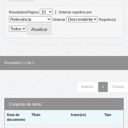
|
Resultados/Página
Ordenar registros por
Ordenar
Registro(s)
Resultado 1-1 de 1.
Anterior
1
Póximo
Conjunto de itens:
Data do
Título
Autor(es)
Tipo
documento