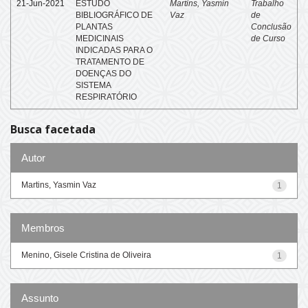
21-Jun-2021
ESTUDO
Martins, Yasmin
Trabalho
BIBLIOGRÁFICO DE
Vaz
de
PLANTAS
Conclusão
MEDICINAIS
de Curso
INDICADAS PARA O
TRATAMENTO DE
DOENÇAS DO
SISTEMA
RESPIRATÓRIO
Busca facetada
Autor
Martins, Yasmin Vaz
1
Membros
Menino, Gisele Cristina de Oliveira
1
Assunto