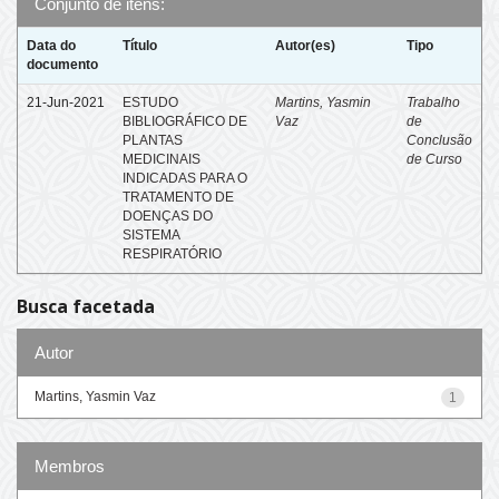
Conjunto de itens:
Data do
Título
Autor(es)
Tipo
documento
21-Jun-2021
ESTUDO
Martins, Yasmin
Trabalho
BIBLIOGRÁFICO DE
Vaz
de
PLANTAS
Conclusão
MEDICINAIS
de Curso
INDICADAS PARA O
TRATAMENTO DE
DOENÇAS DO
SISTEMA
RESPIRATÓRIO
Busca facetada
Autor
Martins, Yasmin Vaz
1
Membros