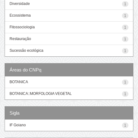
Diversidade
1
Ecossistema
1
Fitossociologia
1
Restauração
1
Sucessão ecológica
1
Áreas do CNPq
BOTANICA
1
BOTANICA::MORFOLOGIA VEGETAL
1
Sigla
IF Goiano
1