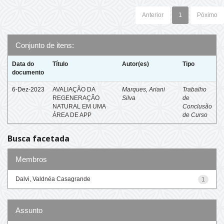
Anterior
1
Póximo
Conjunto de itens:
Data do
Título
Autor(es)
Tipo
documento
6-Dez-2023
AVALIAÇÃO DA
Marques, Ariani
Trabalho
REGENERAÇÃO
Silva
de
NATURAL EM UMA
Conclusão
ÁREA DE APP
de Curso
Busca facetada
Membros
Dalvi, Valdnéa Casagrande
1
Assunto