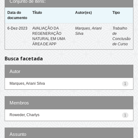
Conjunto de itens:
Data do
Título
Autor(es)
Tipo
documento
6-Dez-2023
AVALIAÇÃO DA
Marques, Ariani
Trabalho
REGENERAÇÃO
Silva
de
NATURAL EM UMA
Conclusão
ÁREA DE APP
de Curso
Busca facetada
Autor
Marques, Ariani Silva
1
Membros
Roweder, Charlys
1
Assunto