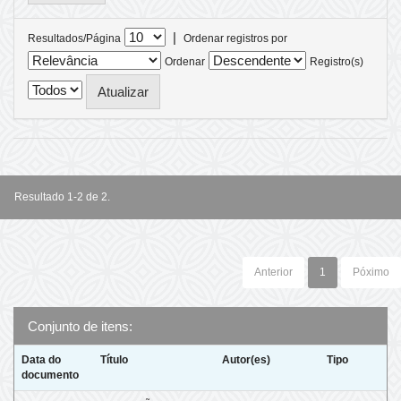
|
Resultados/Página
Ordenar registros por
Ordenar
Registro(s)
Resultado 1-2 de 2.
Anterior
1
Póximo
Conjunto de itens:
Data do
Título
Autor(es)
Tipo
documento