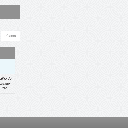
Póximo
o
alho de
clusão
Curso