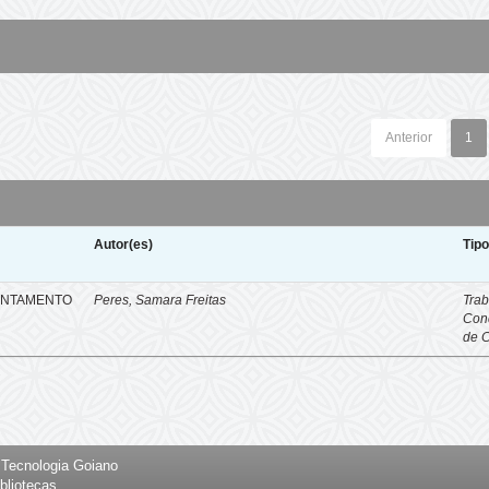
Anterior
1
Autor(es)
Tip
ENTAMENTO
Peres, Samara Freitas
Trab
Con
de 
e Tecnologia Goiano
bliotecas