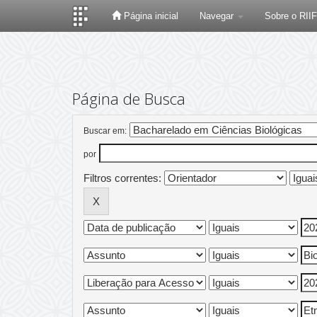
Página inicial
Navegar
Sobre o RII
Skip
navigation
Página de Busca
Buscar em:
por
Filtros correntes: