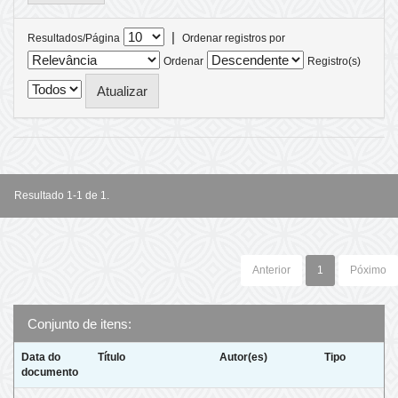
|
Resultados/Página
Ordenar registros por
Ordenar
Registro(s)
Resultado 1-1 de 1.
Anterior
1
Póximo
Conjunto de itens:
Data do
Título
Autor(es)
Tipo
documento