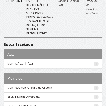
21-Jun-2021
ESTUDO
Martins, Yasmin
Trabalho
BIBLIOGRÁFICO DE
Vaz
de
PLANTAS
Conclusão
MEDICINAIS
de Curso
INDICADAS PARA O
TRATAMENTO DE
DOENÇAS DO
SISTEMA
RESPIRATÓRIO
Busca facetada
Autor
Martins, Yasmin Vaz
1
Membros
Menino, Gisele Cristina de Oliveira
1
Silva, Patricia Oliveira da
1
Ventura, Silvia Juliane
1