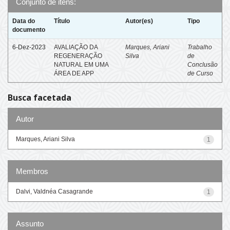
Conjunto de itens:
Data do
Título
Autor(es)
Tipo
documento
6-Dez-2023
AVALIAÇÃO DA
Marques, Ariani
Trabalho
REGENERAÇÃO
Silva
de
NATURAL EM UMA
Conclusão
ÁREA DE APP
de Curso
Busca facetada
Autor
Marques, Ariani Silva
1
Membros
Dalvi, Valdnéa Casagrande
1
Assunto