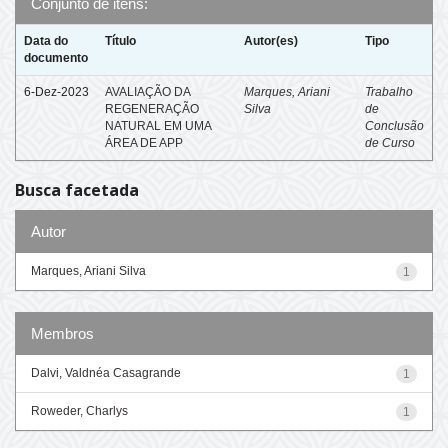
Conjunto de itens:
Data do
Título
Autor(es)
Tipo
documento
6-Dez-2023
AVALIAÇÃO DA
Marques, Ariani
Trabalho
REGENERAÇÃO
Silva
de
NATURAL EM UMA
Conclusão
ÁREA DE APP
de Curso
Busca facetada
Autor
Marques, Ariani Silva
1
Membros
Dalvi, Valdnéa Casagrande
1
Roweder, Charlys
1