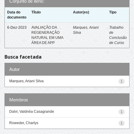
Conjunto de itens:
Data do
Título
Autor(es)
Tipo
documento
6-Dez-2023
AVALIAÇÃO DA
Marques, Ariani
Trabalho
REGENERAÇÃO
Silva
de
NATURAL EM UMA
Conclusão
ÁREA DE APP
de Curso
Busca facetada
Autor
Marques, Ariani Silva
1
Membros
Dalvi, Valdnéa Casagrande
1
Roweder, Charlys
1