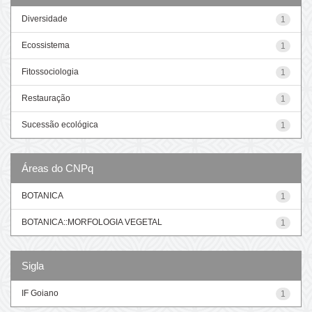
Diversidade
1
Ecossistema
1
Fitossociologia
1
Restauração
1
Sucessão ecológica
1
Áreas do CNPq
BOTANICA
1
BOTANICA::MORFOLOGIA VEGETAL
1
Sigla
IF Goiano
1