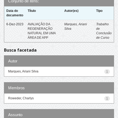
Conjunto de itens:
Data do
Título
Autor(es)
Tipo
documento
6-Dez-2023
AVALIAÇÃO DA
Marques, Ariani
Trabalho
REGENERAÇÃO
Silva
de
NATURAL EM UMA
Conclusão
ÁREA DE APP
de Curso
Busca facetada
Autor
Marques, Ariani Silva
1
Membros
Roweder, Charlys
1
Assunto