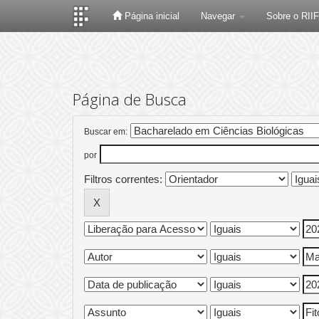
Página inicial
Navegar
Sobre o RII
Skip
navigation
Página de Busca
Buscar em:
por
Filtros correntes: