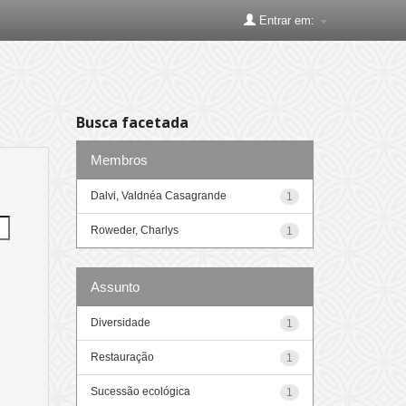
Entrar em:
Busca facetada
Membros
Dalvi, Valdnéa Casagrande
1
Roweder, Charlys
1
Assunto
Diversidade
1
Restauração
1
Sucessão ecológica
1