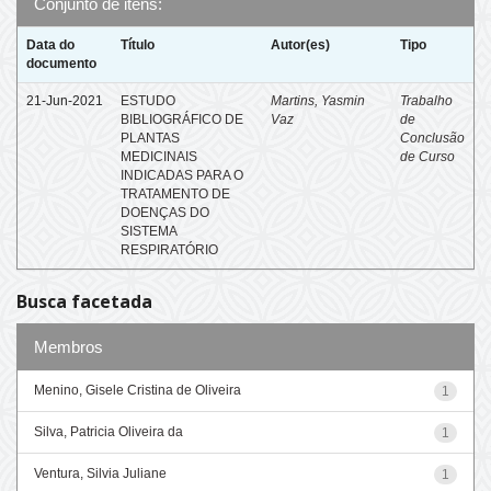
Conjunto de itens:
Data do
Título
Autor(es)
Tipo
documento
21-Jun-2021
ESTUDO
Martins, Yasmin
Trabalho
BIBLIOGRÁFICO DE
Vaz
de
PLANTAS
Conclusão
MEDICINAIS
de Curso
INDICADAS PARA O
TRATAMENTO DE
DOENÇAS DO
SISTEMA
RESPIRATÓRIO
Busca facetada
Membros
Menino, Gisele Cristina de Oliveira
1
Silva, Patricia Oliveira da
1
Ventura, Silvia Juliane
1