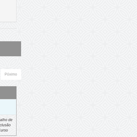
Póximo
o
alho de
clusão
Curso