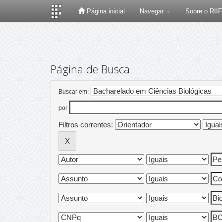
Página inicial
Navegar
Sobre o RII
Skip
navigation
Página de Busca
Buscar em:
por
Filtros correntes: