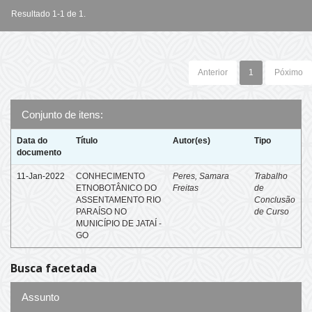
Resultado 1-1 de 1.
Anterior
1
Póximo
Conjunto de itens:
Data do
Título
Autor(es)
Tipo
documento
11-Jan-2022
CONHECIMENTO
Peres, Samara
Trabalho
ETNOBOTÂNICO DO
Freitas
de
ASSENTAMENTO RIO
Conclusão
PARAÍSO NO
de Curso
MUNICÍPIO DE JATAÍ -
GO
Busca facetada
Assunto