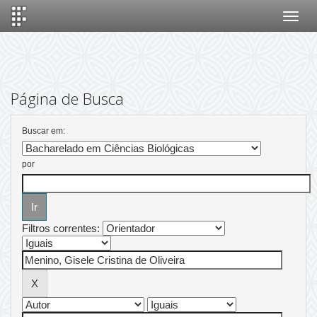
Skip
navigation
Página de Busca
Buscar em:
por
Filtros correntes: