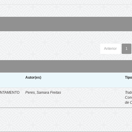
Anterior
1
Autor(es)
Tip
ENTAMENTO
Peres, Samara Freitas
Trab
Con
de 