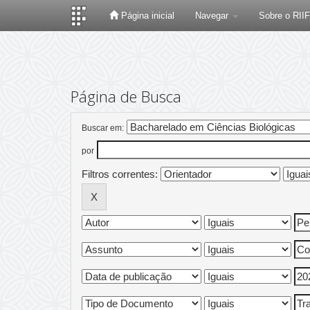
Página inicial
Navegar
Sobre o RII
Skip
navigation
Página de Busca
Buscar em:
por
Filtros correntes: