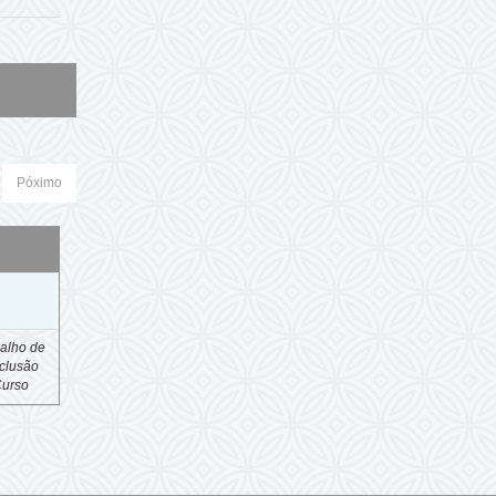
Póximo
o
alho de
clusão
Curso