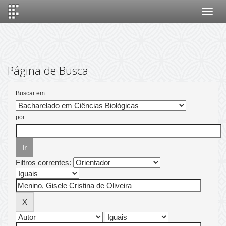
Skip
navigation
Página de Busca
Buscar em:
por
Filtros correntes: