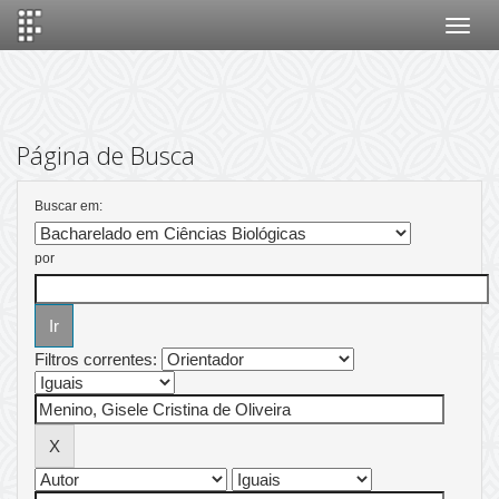
Skip
navigation
Página de Busca
Buscar em:
por
Filtros correntes: