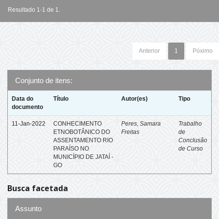
Resultado 1-1 de 1.
Anterior
1
Póximo
Conjunto de itens:
Data do
Título
Autor(es)
Tipo
documento
11-Jan-2022
CONHECIMENTO
Peres, Samara
Trabalho
ETNOBOTÂNICO DO
Freitas
de
ASSENTAMENTO RIO
Conclusão
PARAÍSO NO
de Curso
MUNICÍPIO DE JATAÍ -
GO
Busca facetada
Assunto