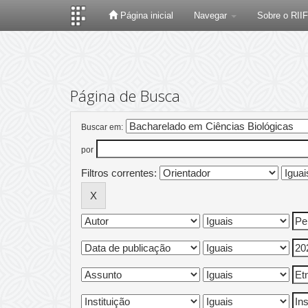
Página inicial
Navegar
Sobre o RII
Skip
navigation
Página de Busca
Buscar em:
por
Filtros correntes: