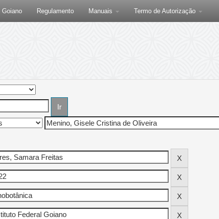
F Goiano
Regulamento
Manuais
Termo de Autorização