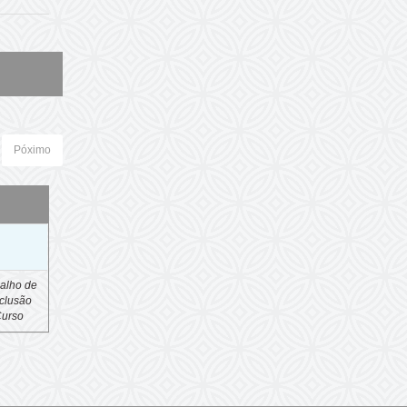
Póximo
o
alho de
clusão
Curso