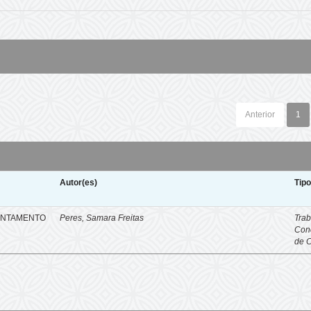
Anterior
1
Autor(es)
Tip
ENTAMENTO
Peres, Samara Freitas
Trab
Con
de 