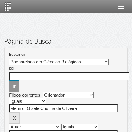
Skip
navigation
Página de Busca
Buscar em:
por
Filtros correntes: