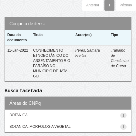
Anterior
1
Póximo
Conjunto de itens:
Data do
Título
Autor(es)
Tipo
documento
11-Jan-2022
CONHECIMENTO
Peres, Samara
Trabalho
ETNOBOTÂNICO DO
Freitas
de
ASSENTAMENTO RIO
Conclusão
PARAÍSO NO
de Curso
MUNICÍPIO DE JATAÍ -
GO
Busca facetada
Áreas do CNPq
BOTANICA
1
BOTANICA::MORFOLOGIA VEGETAL
1