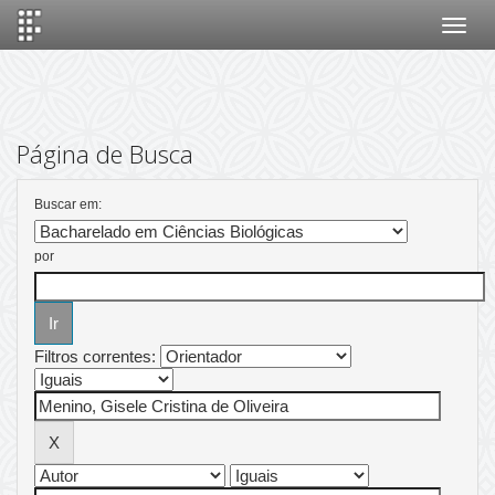
Skip
navigation
Página de Busca
Buscar em:
por
Filtros correntes: