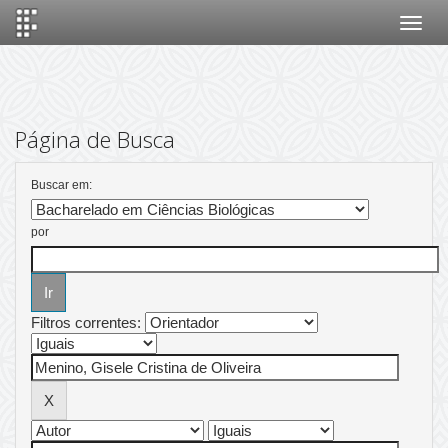
Skip
navigation
Página de Busca
Buscar em:
por
Filtros correntes: