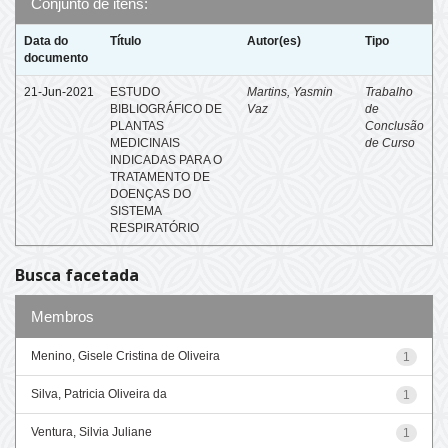
Conjunto de itens:
Data do
Título
Autor(es)
Tipo
documento
21-Jun-2021
ESTUDO
Martins, Yasmin
Trabalho
BIBLIOGRÁFICO DE
Vaz
de
PLANTAS
Conclusão
MEDICINAIS
de Curso
INDICADAS PARA O
TRATAMENTO DE
DOENÇAS DO
SISTEMA
RESPIRATÓRIO
Busca facetada
Membros
Menino, Gisele Cristina de Oliveira
1
Silva, Patricia Oliveira da
1
Ventura, Silvia Juliane
1