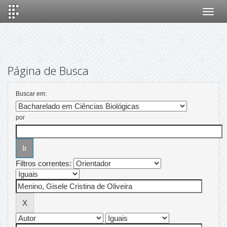
Skip
navigation
Página de Busca
Buscar em:
por
Filtros correntes: