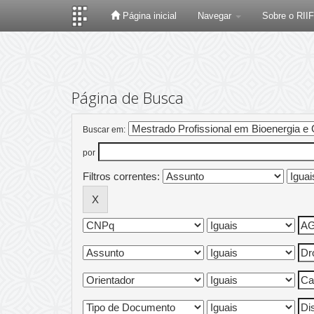
Página inicial
Navegar
Sobre o RII
Skip
navigation
Página de Busca
Buscar em:
por
Filtros correntes: