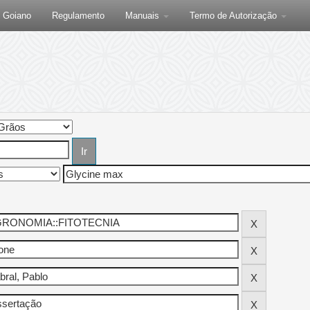
F Goiano
Regulamento
Manuais
Termo de Autorização