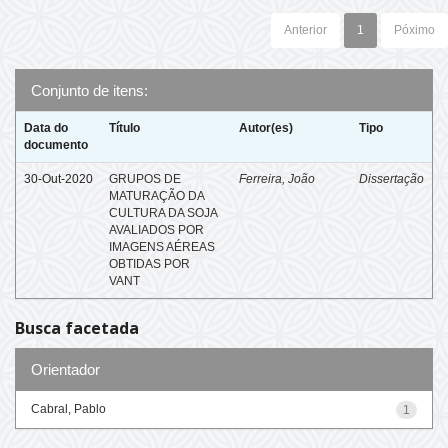
Anterior
1
Póximo
Conjunto de itens:
Data do
Título
Autor(es)
Tipo
documento
30-Out-2020
GRUPOS DE
Ferreira, João
Dissertação
MATURAÇÃO DA
CULTURA DA SOJA
AVALIADOS POR
IMAGENS AÉREAS
OBTIDAS POR
VANT
Busca facetada
Orientador
Cabral, Pablo
1