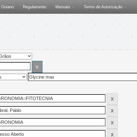
F Goiano
Regulamento
Manuais
Termo de Autorização