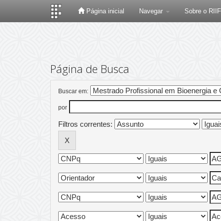
Página inicial
Navegar
Sobre o RII
Skip
navigation
Página de Busca
Buscar em:
por
Filtros correntes: