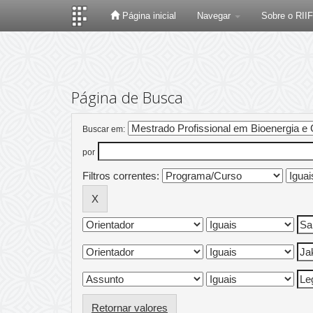
Página inicial
Navegar
Sobre o RII
Skip
navigation
Página de Busca
Buscar em:
por
Filtros correntes:
Retornar valores