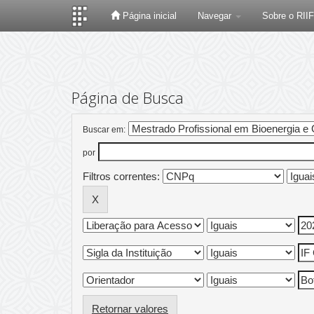
Página inicial
Navegar
Sobre o RII
Skip
navigation
Página de Busca
Buscar em:
por
Filtros correntes:
Retornar valores