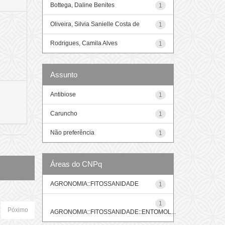
Bottega, Daline Benites
1
Oliveira, Silvia Sanielle Costa de
1
Rodrigues, Camila Alves
1
Assunto
Antibiose
1
Caruncho
1
Não preferência
1
Áreas do CNPq
AGRONOMIA::FITOSSANIDADE
1
1
Póximo
AGRONOMIA::FITOSSANIDADE::ENTOMOL...