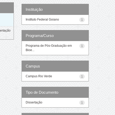
Instituição
o
Instituto Federal Goiano
1
ertação
Programa/Curso
Programa de Pós-Graduação em
1
Bioe...
Campus
Campus Rio Verde
1
Tipo de Documento
Dissertação
1