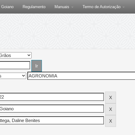
F Goiano
Regulamento
Manuais
Termo de Autorização