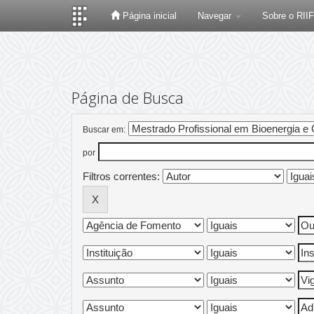
Página inicial
Navegar
Sobre o RII
Skip
navigation
Página de Busca
Buscar em:
por
Filtros correntes: