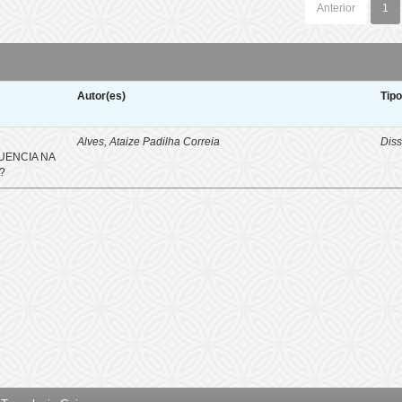
Anterior
1
Autor(es)
Tip
E
Alves, Ataize Padilha Correia
Diss
UENCIA NA
?