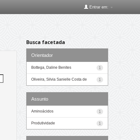
Entrar em:
Busca facetada
Orientador
Bottega, Daline Benites
1
Oliveira, Silvia Sanielle Costa de
1
Assunto
Aminoácidos
1
Produtividade
1