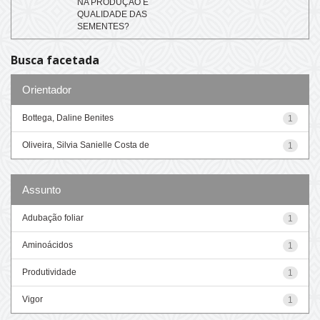
NA PRODUÇÃO E
QUALIDADE DAS
SEMENTES?
Busca facetada
Orientador
Bottega, Daline Benites
1
Oliveira, Silvia Sanielle Costa de
1
Assunto
Adubação foliar
1
Aminoácidos
1
Produtividade
1
Vigor
1