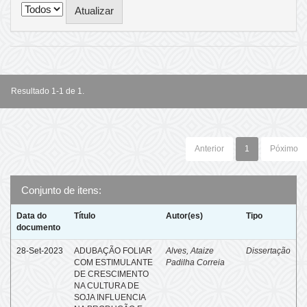
Resultado 1-1 de 1.
Anterior
1
Póximo
Conjunto de itens:
Data do
Título
Autor(es)
Tipo
documento
28-Set-2023
ADUBAÇÃO FOLIAR
Alves, Ataize
Dissertação
COM ESTIMULANTE
Padilha Correia
DE CRESCIMENTO
NA CULTURA DE
SOJA INFLUENCIA