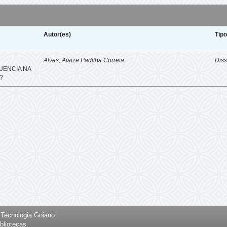
Autor(es)
Tip
E
Alves, Ataize Padilha Correia
Diss
UENCIA NA
?
e Tecnologia Goiano
bliotecas