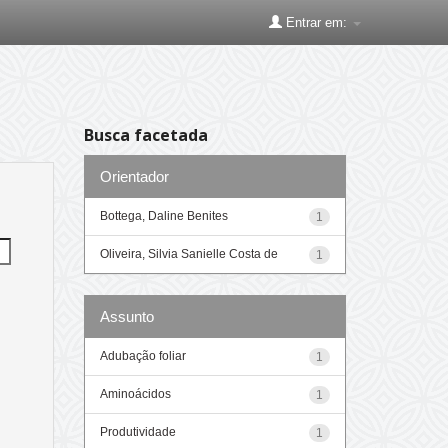
Entrar em:
Busca facetada
Orientador
Bottega, Daline Benites
1
Oliveira, Silvia Sanielle Costa de
1
Assunto
Adubação foliar
1
Aminoácidos
1
Produtividade
1