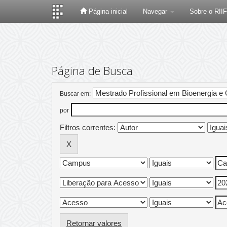
Página inicial
Navegar
Sobre o RII
Skip
navigation
Página de Busca
Buscar em:
por
Filtros correntes:
Retornar valores