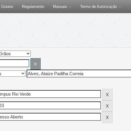
F Goiano
Regulamento
Manuais
Termo de Autorização