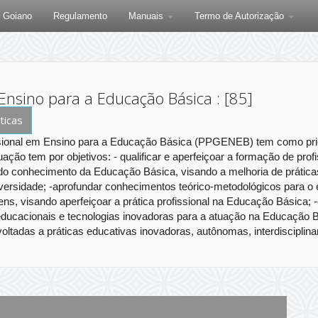
F Goiano
Regulamento
Manuais
Termo de Autorização
sino para a Educação Básica : [85]
ticas
ional em Ensino para a Educação Básica (PPGENEB) tem como priori
ão tem por objetivos: - qualificar e aperfeiçoar a formação de prof
 do conhecimento da Educação Básica, visando a melhoria de prátic
iversidade; -aprofundar conhecimentos teórico-metodológicos para o
, visando aperfeiçoar a prática profissional na Educação Básica; -q
educacionais e tecnologias inovadoras para a atuação na Educação Bás
oltadas a práticas educativas inovadoras, autônomas, interdisciplina