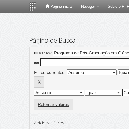
Página inicial
Navegar
Sobre o RII
Skip
navigation
Página de Busca
Buscar em:
por
Filtros correntes:
Retornar valores
Adicionar filtros: