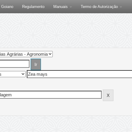
F Goiano
Regulamento
Manuais
Termo de Autorização