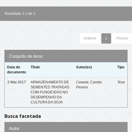
Resultado 1-1 de 1.
Anterior
1
Póximo
Conjunto de itens:
Data do
Título
Autor(es)
Tipo
documento
2-Mai-2017
ARMAZENAMENTO DE
Caixeta, Camila
Tese
SEMENTES TRATADAS
Pereira
COM FUNGICIDAS NO
DESEMPENHO DA
CULTURA DA SOJA
Busca facetada
Autor