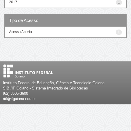
2017
1
Tipo de Acesso
Acesso Aberto
1
Instituto Federal de Educação, Ciência e Tecnologia Goiano
SIBI/IF Goiano - Sistema Integrado de Bibliotecas
(62) 3605-3600
riif@ifgoiano.edu.br