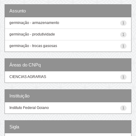
Assunto
germinação - armazenamento
1
germinação - produtividade
1
germinação - trocas gasosas
1
Áreas do CNPq
CIENCIAS AGRARIAS
1
Instituição
Instituto Federal Goiano
1
Sigla