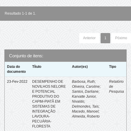
Resultado 1-1 de 1.
Anterior
1
Póximo
Conjunto de itens:
Data do
Título
Autor(es)
Tipo
documento
23-Fev-2022
DESEMPENHO DE
Barbosa, Ruth
;
Relatório
NOVILHOS NELORE
Oliveira, Caroline
;
de
E POTENCIAL
Santos, Darliane
;
Pesquisa
PRODUTIVO DO
Karvatte Junior,
CAPIM-PIATÃ EM
Nivaldo
;
SISTEMAS DE
Delmondes, Tais
;
INTEGRAÇÃO
Macedo, Manoel
;
LAVOURA-
Almeida, Roberto
PECUÁRIA-
FLORESTA