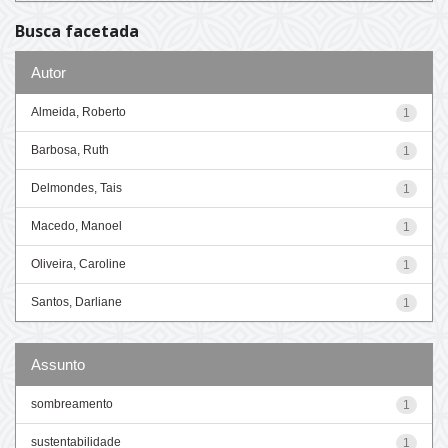
Busca facetada
Autor
Almeida, Roberto
1
Barbosa, Ruth
1
Delmondes, Tais
1
Macedo, Manoel
1
Oliveira, Caroline
1
Santos, Darliane
1
Assunto
sombreamento
1
sustentabilidade
1