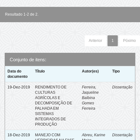
Resultado 1-2 de 2.
Anterior
1
Póximo
Conjunto de itens:
Data do
Título
Autor(es)
Tipo
documento
19-Dez-2019
RENDIMENTO DE
Ferreira,
Dissertação
CULTURAS
Jaqueline
AGRÍCOLAS E
Balbina
DECOMPOSIÇÃO DE
Gomes
PALHADA EM
Ferreira
SISTEMAS
INTEGRADOS DE
PRODUÇÃO
18-Dez-2019
MANEJO COM
Abreu, Karine
Dissertação