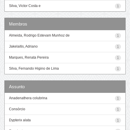
Silva, Victor Costa e
1
Membros
Almeida, Rodrigo Estevam Munhoz de
1
Jakelaitis, Adriano
1
Marques, Renata Pereira
1
Silva, Fernando Higino de Lima
1
Assunto
Anadenathera colubrina
1
Consórcio
1
Dypterix alata
1