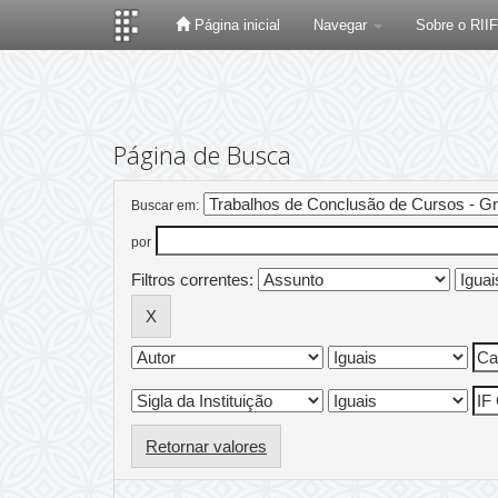
Página inicial
Navegar
Sobre o RII
Skip
navigation
Página de Busca
Buscar em:
por
Filtros correntes:
Retornar valores