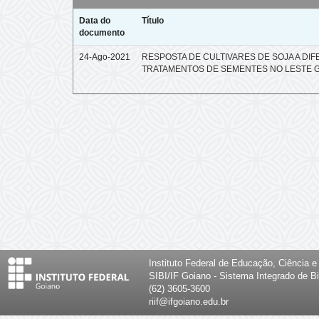
Data do
Título
documento
24-Ago-2021
RESPOSTA DE CULTIVARES DE SOJA A DI
TRATAMENTOS DE SEMENTES NO LESTE 
Instituto Federal de Educação, Ciência 
SIBI/IF Goiano - Sistema Integrado de Bi
(62) 3605-3600
riif@ifgoiano.edu.br