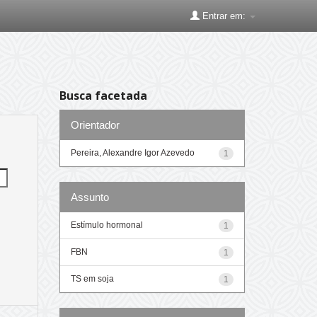
Entrar em:
Busca facetada
Orientador
Pereira, Alexandre Igor Azevedo
1
Assunto
Estímulo hormonal
1
FBN
1
TS em soja
1