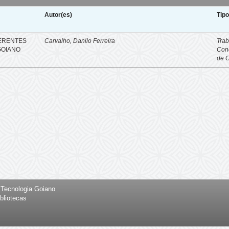
Autor(es)
Tip
FERENTES
Carvalho, Danilo Ferreira
Trab
GOIANO
Con
de 
e Tecnologia Goiano
bliotecas