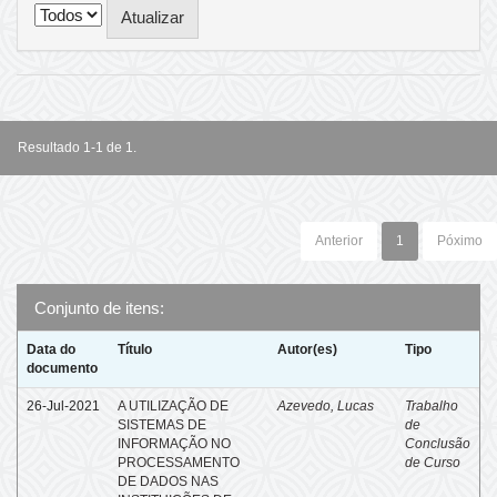
Resultado 1-1 de 1.
Anterior
1
Póximo
Conjunto de itens:
Data do
Título
Autor(es)
Tipo
documento
26-Jul-2021
A UTILIZAÇÃO DE
Azevedo, Lucas
Trabalho
SISTEMAS DE
de
INFORMAÇÃO NO
Conclusão
PROCESSAMENTO
de Curso
DE DADOS NAS