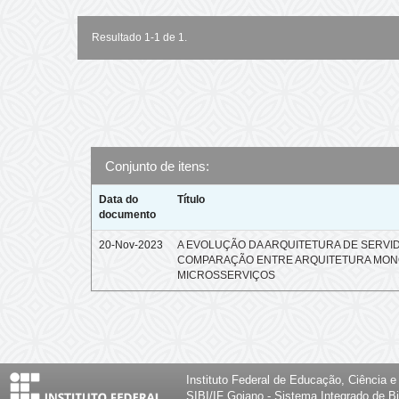
Resultado 1-1 de 1.
Conjunto de itens:
Data do
Título
documento
20-Nov-2023
A EVOLUÇÃO DA ARQUITETURA DE SERVI
COMPARAÇÃO ENTRE ARQUITETURA MONO
MICROSSERVIÇOS
Instituto Federal de Educação, Ciência 
SIBI/IF Goiano - Sistema Integrado de Bi