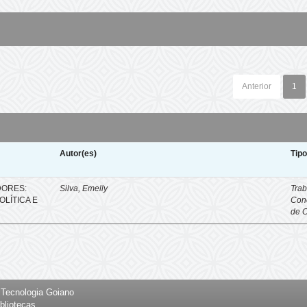
Anterior
1
Autor(es)
Tip
DORES:
Silva, Emelly
Trab
LÍTICA E
Con
de 
e Tecnologia Goiano
bliotecas