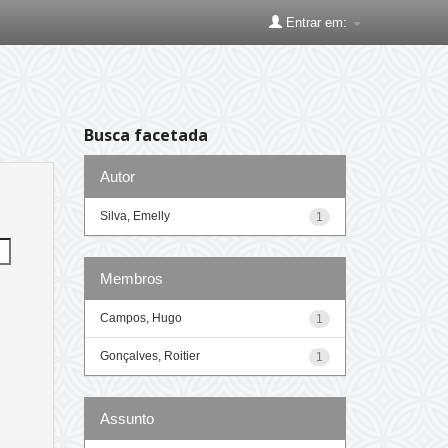
Entrar em:
Busca facetada
Autor
Silva, Emelly
1
Membros
Campos, Hugo
1
Gonçalves, Roitier
1
Assunto