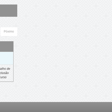
Póximo
o
alho de
clusão
Curso