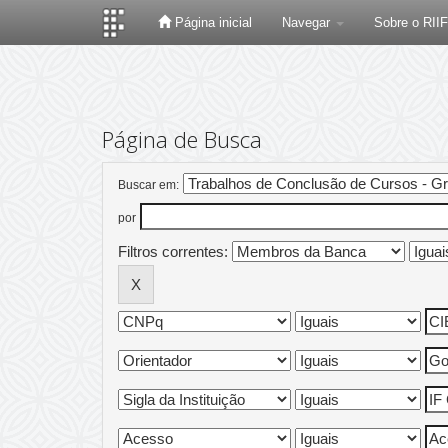
Página inicial
Navegar
Sobre o RII
Skip
navigation
Página de Busca
Buscar em:
por
Filtros correntes: